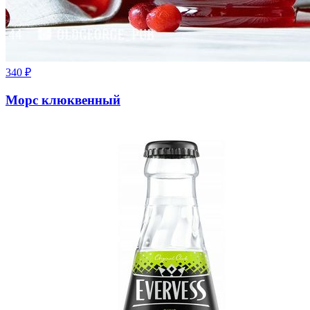
340
₽
Морс клюквенный