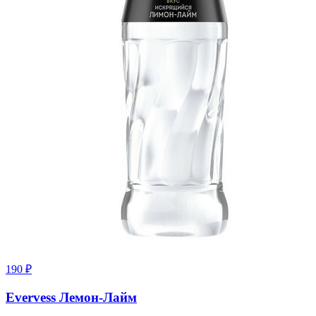
190
₽
Еvervess Лемон-Лайм