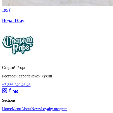
195
₽
Вода Тбау
Старый Георг
Ресторан европейской кухни
+7 836 249 46 46
Sections
Home
Menu
About
News
Loyalty program