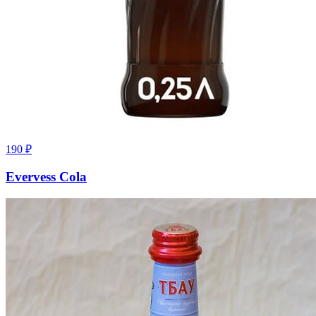
190
₽
Еvervess Cola