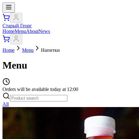
Старый Георг
Home
Menu
About
News
Home
Menu
Напитки
Menu
Orders will be available today at 12:00
All