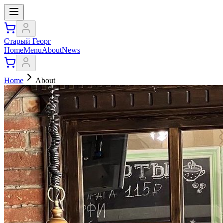
Старый Георг
Home
Menu
About
News
Home
About