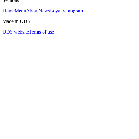
Sections
Home
Menu
About
News
Loyalty program
Made in UDS
UDS website
Terms of use