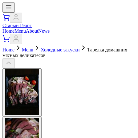
Старый Георг
Home
Menu
About
News
Home
Menu
Холодные закуски
Тарелка домашних
мясных деликатесов